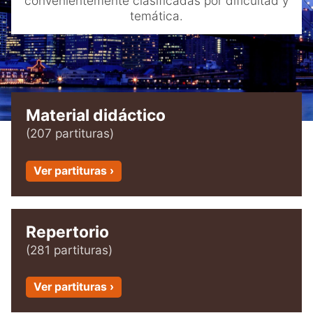
convenientemente clasificadas por dificultad y
menu
Blog
temática.
Contacto
Mi cuenta
Youtube
Material didáctico
(207 partituras)
Ver partituras ›
Repertorio
(281 partituras)
Ver partituras ›