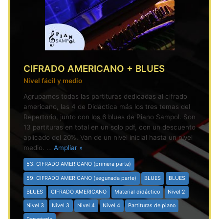
CIFRADO AMERICANO + BLUES
Nivel fácil y medio
Agrupamos todas las partituras dedicadas al cifrado
americano, las 4 de Didáctica más los tres temas del
Repertorio, junto con los 6 blues de Piano Sampol. Son
13 partituras en total en un solo pdf, con un descuento
aplicado del 20%. Van de un nivel inicial hasta un nivel
medio. …
Ampliar »
53. CIFRADO AMERICANO (primera parte)
59. CIFRADO AMERICANO (segunada parte)
BLUES
BLUES
BLUES
CIFRADO AMERICANO
Material didáctico
Nivel 2
Nivel 3
Nivel 3
Nivel 4
Nivel 4
Partituras de piano