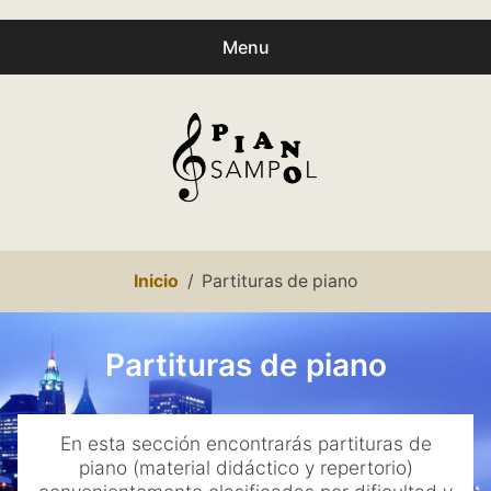
Menu
Buscar
Busc
productos:
0
productos
-
0,00€
Español
Inicio
Partituras de piano
Català
Inicio
Partituras de piano
Presentación
En esta sección encontrarás partituras de
expa
Partituras
piano (material didáctico y repertorio)
child