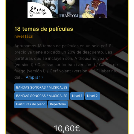
18 temas de películas
nivel fácil
Agrupamos 18 temas de películas en un solo pdf. El
precio ya tiene aplicado un 20% de descuento. Las
partituras que se incluyen son: A thousand years
(versión I) / Caresse sur l’océan (versión I) / Carros de
fuego (versión I) / Cerf volant (versión II) / El laberinto
del …
Ampliar »
BANDAS SONORAS / MUSICALES
BANDAS SONORAS / MUSICALES
Nivel 1
Nivel 2
Partituras de piano
Repertorio
10,60€