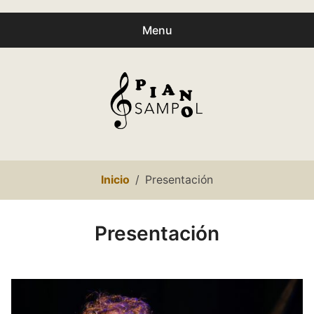
Menu
Buscar
Busc
productos:
0
productos
-
0,00€
Español
Inicio
Presentación
Català
Inicio
Presentación
Presentación
expa
Partituras
child