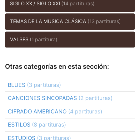
SIGLO XX / SIGLO XXI
(14 partituras)
TEMAS DE LA MÚSICA CLÁSICA
(13 partituras)
VALSES
(1 partitura)
Otras categorías en esta sección:
BLUES
(3 partituras)
CANCIONES SINCOPADAS
(2 partituras)
CIFRADO AMERICANO
(4 partituras)
ESTILOS
(8 partituras)
ESTUDIOS
(3 partituras)