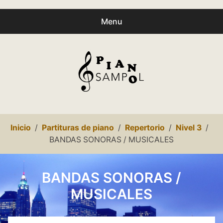
Menu
Buscar
Busc
productos:
0
productos
-
0,00€
Español
Inicio
Partituras de piano
Repertorio
Nivel 3
Català
BANDAS SONORAS / MUSICALES
Inicio
BANDAS SONORAS /
Presentación
MUSICALES
expa
Partituras
child