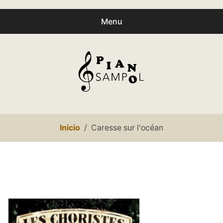
Menu
Buscar
Busc
productos:
0
productos
-
0,00€
Español
Inicio
Caresse sur l'océan
Català
Inicio
Caresse sur l'océan
Presentación
expa
Partituras
child