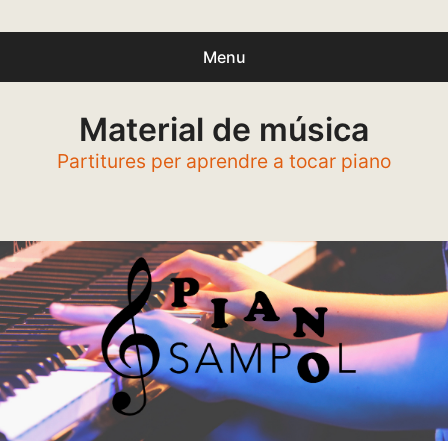
Menu
Buscar
Material de música
Busc
productes:
Partitures per aprendre a tocar piano
0
productes
-
0,00€
Español
Català
Inici
Presentació
expa
Partitures