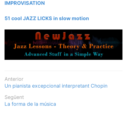
IMPROVISATION
51 cool JAZZ LICKS in slow motion
Navegació
Anterior
Entrada
Un pianista excepcional interpretant Chopin
d'entrades
anterior:
Següent
Entrada
La forma de la música
següent: