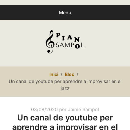
Menu
Buscar
Busc
productes:
0
productes
-
0,00€
Español
Inici
Bloc
Català
Un canal de youtube per aprendre a improvisar en el
jazz
Inici
Presentació
Publicat
03/08/2020
per
Jaime Sampol
Un canal de youtube per
el
expa
Partitures
aprendre a improvisar en el
child