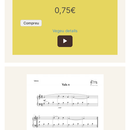
0,75€
Compreu
Vegeu detalls
Reproductor
d'àudio