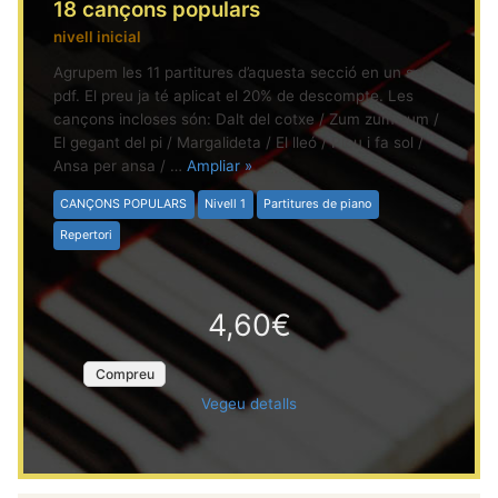
18 cançons populars
nivell inicial
Agrupem les 11 partitures d’aquesta secció en un sol
pdf. El preu ja té aplicat el 20% de descompte. Les
cançons incloses són: Dalt del cotxe / Zum zum zum /
El gegant del pi / Margalideta / El lleó / Plou i fa sol /
Ansa per ansa / …
Ampliar »
CANÇONS POPULARS
Nivell 1
Partitures de piano
Repertori
4,60€
Compreu
Vegeu detalls