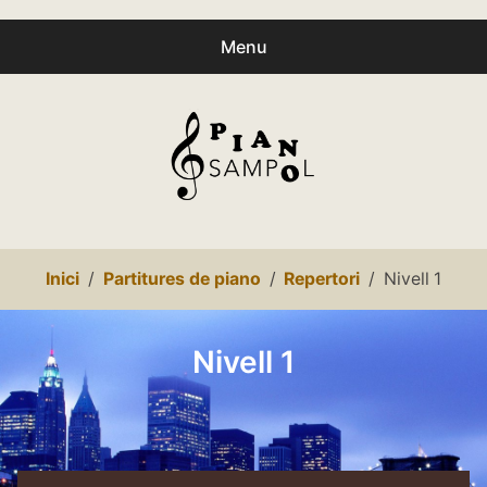
Menu
Buscar
Busc
productes:
0
productes
-
0,00€
Español
Inici
Partitures de piano
Repertori
Nivell 1
Català
Inici
Nivell 1
Presentació
expa
Partitures
child