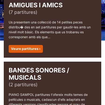
menu
expa
Material didàctic
AMIGUES I AMICS
child
(7 partitures)
menu
expa
Repertori
child
Us presentem una col·lecció de 14 petites peces
menu
Nivell 1
distribu� des en set partitures per gaudir-les amb un
nivell molt bàsic. Els elements que us trobareu es
Nivell 2
corresponen amb els que...
Nivell 3
Veure partitures ›
Nivell 4
BANDES SONORES /
Bloc
MUSICALS
Contacte
(2 partitures)
Compte
PIANO SAMPOL partitures t'ofereix molts temes de
pel·lícules o musicals, cadascun d'ells adaptats en
diferents versions classificades segons el grau de
Youtube