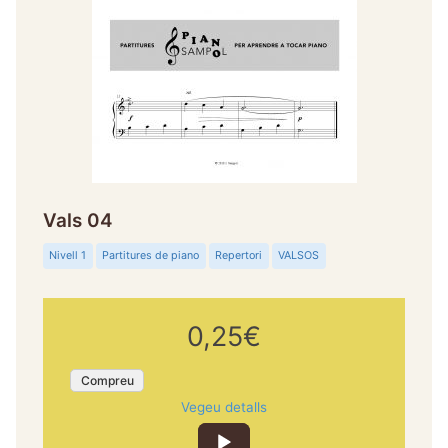
Vals 04
Nivell 1
Partitures de piano
Repertori
VALSOS
0,25€
Compreu
Vegeu detalls
Reproductor
d'àudio