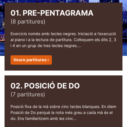
menu
expa
Material didàctic
child
01. PRE-PENTAGRAMA
menu
Nivell 1
(8 partitures)
Nivell 2
Exercicis només amb tecles negres. Iniciació a l'execució
al piano i a la lectura de partitura. Col·loquem els dits 2, 3
Nivell 3
i 4 en un grup de tres tecles negres....
Nivell 4
Veure partitures ›
expa
Repertori
child
02. POSICIÓ DE DO
menu
Bloc
(7 partitures)
Contacte
Posició fixa de la mà sobre cinc tecles blanques. En diem
Posició de Do perquè la nota més greu a cada mà és el
Compte
do. Ens familiaritzem amb les cinc...
Youtube