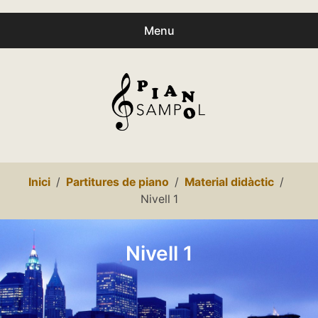
Menu
Buscar
Busc
productes:
0
productes
-
0,00€
Español
Inici
Partitures de piano
Material didàctic
Català
Nivell 1
Inici
Nivell 1
Presentació
expa
Partitures
child