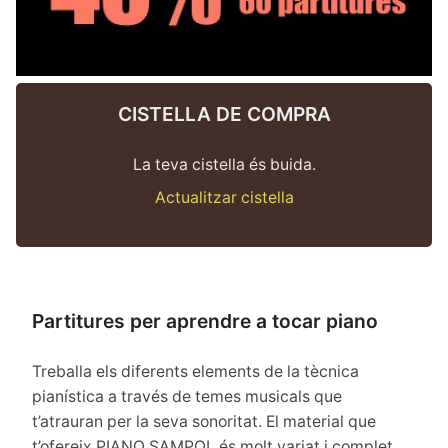
CISTELLA DE COMPRA
La teva cistella és buida.
Actualitzar cistella
Partitures per aprendre a tocar piano
Treballa els diferents elements de la tècnica
pianística a través de temes musicals que
t’atrauran per la seva sonoritat. El material que
t’ofereix PIANO SAMPOL és molt variat i complet.