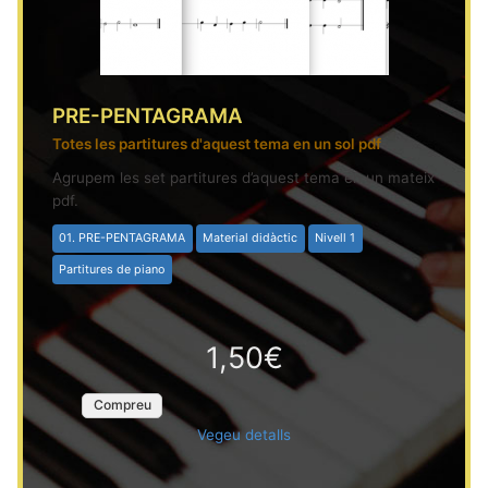
PRE-PENTAGRAMA
Totes les partitures d'aquest tema en un sol pdf
Agrupem les set partitures d’aquest tema en un mateix
pdf.
01. PRE-PENTAGRAMA
Material didàctic
Nivell 1
Partitures de piano
1,50€
Compreu
Vegeu detalls