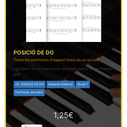
POSICIÓ DE DO
Totes les partitures d'aquest tema en un sol pdf
Agrupem les sis partitures d’aquest tema en un mateix
pdf.
02. POSICIÓ DE DO
Material didàctic
Nivell 1
Partitures de piano
1,25€