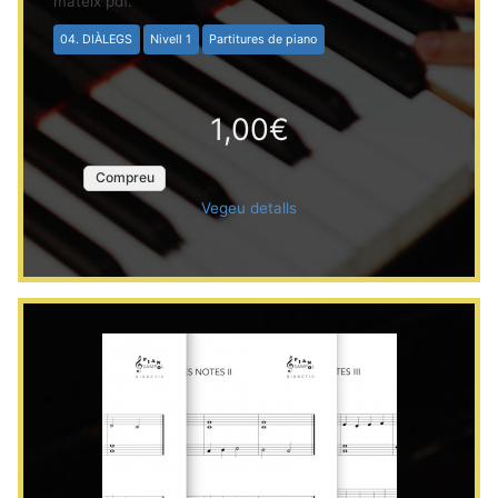
mateix pdf.
04. DIÀLEGS
Nivell 1
Partitures de piano
1,00€
Compreu
Vegeu detalls