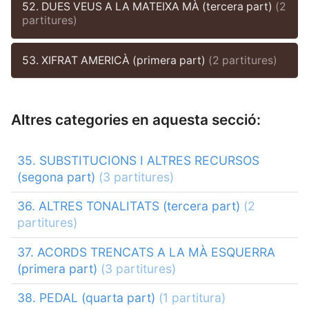
52. DUES VEUS A LA MATEIXA MÀ (tercera part)
(2
partitures)
53. XIFRAT AMERICÀ (primera part)
(2 partitures)
Altres categories en aquesta secció:
35. SUBSTITUCIONS I ALTRES RECURSOS
(segona part)
(3 partitures)
36. ALTRES TONALITATS (tercera part)
(2
partitures)
37. ACORDS TRENCATS A LA MÀ ESQUERRA
(primera part)
(3 partitures)
38. PEDAL (quarta part)
(1 partitura)