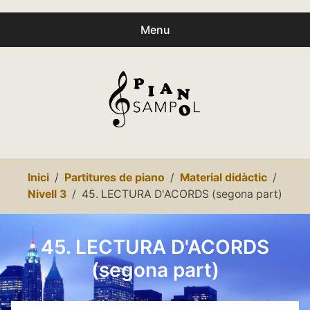
Menu
Buscar
Busc
productes:
0
productes
-
0,00€
Español
Inici
Partitures de piano
Material didàctic
Català
Nivell 3
45. LECTURA D'ACORDS (segona part)
Inici
45. LECTURA D'ACORDS
Presentació
(segona part)
expa
Partitures
child