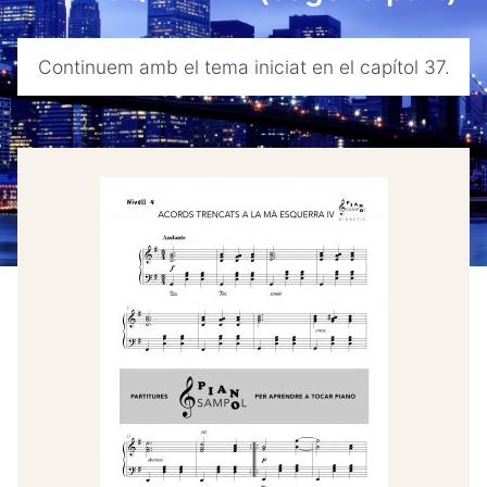
menu
Bloc
Continuem amb el tema iniciat en el capítol 37.
Contacte
Compte
Youtube