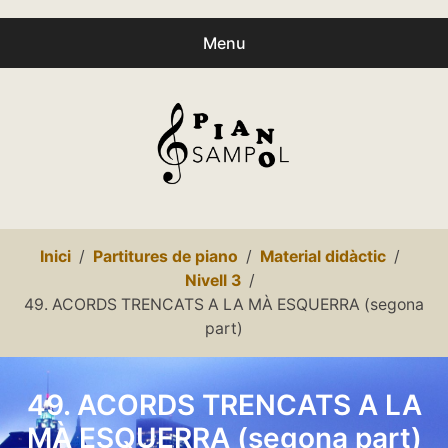
Menu
Buscar
Busc
productes:
0
productes
-
0,00€
Español
Inici
Partitures de piano
Material didàctic
Català
Nivell 3
49. ACORDS TRENCATS A LA MÀ ESQUERRA (segona
Inici
part)
Presentació
49. ACORDS TRENCATS A LA
expa
Partitures
MÀ ESQUERRA (segona part)
child