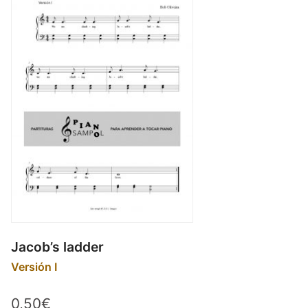
menu
Blog
Contacto
Mi cuenta
Youtube
Jacob’s ladder
Versión I
0,50€