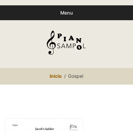
Menu
Buscar
Busc
productos:
0
productos
-
0,00€
Español
Inicio
Gospel
Català
Inicio
Gospel
Presentación
expa
Partituras
child