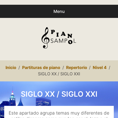
Menu
Buscar
Busc
productos:
0
productos
-
0,00€
Español
Inicio
Partituras de piano
Repertorio
Nivel 4
Català
SIGLO XX / SIGLO XXI
Inicio
SIGLO XX / SIGLO XXI
Presentación
expa
Partituras
Este apartado agrupa temas muy diferentes de
child