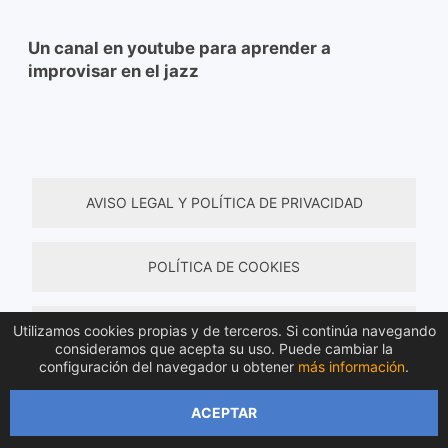
Un canal en youtube para aprender a
improvisar en el jazz
AVISO LEGAL Y POLÍTICA DE PRIVACIDAD
POLÍTICA DE COOKIES
Utilizamos cookies propias y de terceros. Si continúa navegando
TÉRMINOS Y CONDICIONES DE COMPRA
consideramos que acepta su uso. Puede cambiar la
configuración del navegador u obtener
más información
.
Todos los derechos reservados © 2026 Material de
ACEPTAR
música