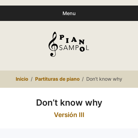
Menu
Buscar
Busc
productos:
0
productos
-
0,00€
Español
Inicio
Partituras de piano
Don’t know why
Català
Inicio
Don’t know why
Presentación
Versión III
expa
Partituras
child