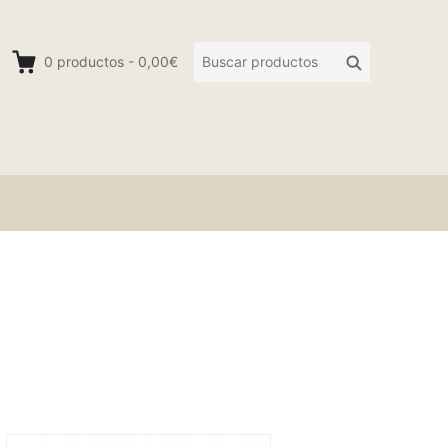
Buscar
Buscar
0
productos
-
0,00€
productos: