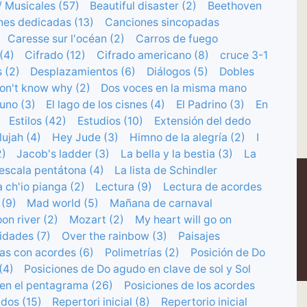
 Musicales (57)
Beautiful disaster (2)
Beethoven
nes dedicadas (13)
Canciones sincopadas
Caresse sur l'océan (2)
Carros de fuego
(4)
Cifrado (12)
Cifrado americano (8)
cruce 3-1
 (2)
Desplazamientos (6)
Diálogos (5)
Dobles
on't know why (2)
Dos voces en la misma mano
auno (3)
El lago de los cisnes (4)
El Padrino (3)
En
Estilos (42)
Estudios (10)
Extensión del dedo
lujah (4)
Hey Jude (3)
Himno de la alegría (2)
I
2)
Jacob's ladder (3)
La bella y la bestia (3)
La
escala pentátona (4)
La lista de Schindler
 ch'io pianga (2)
Lectura (9)
Lectura de acordes
 (9)
Mad world (5)
Mañana de carnaval
on river (2)
Mozart (2)
My heart will go on
idades (7)
Over the rainbow (3)
Paisajes
as con acordes (6)
Polimetrías (2)
Posición de Do
(4)
Posiciones de Do agudo en clave de sol y Sol
 en el pentagrama (26)
Posiciones de los acordes
dos (15)
Repertori inicial (8)
Repertorio inicial