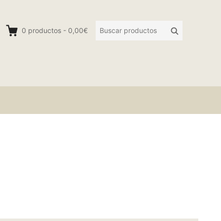
Buscar
Buscar
0
productos
-
0,00€
productos: