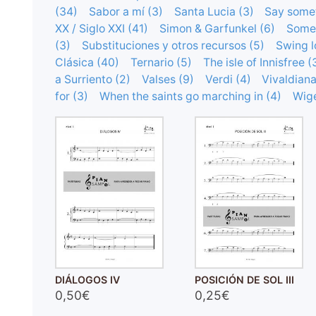
(34)
Sabor a mí (3)
Santa Lucia (3)
Say somet
XX / Siglo XXI (41)
Simon & Garfunkel (6)
Somet
(3)
Substituciones y otros recursos (5)
Swing l
Clásica (40)
Ternario (5)
The isle of Innisfree (
a Surriento (2)
Valses (9)
Verdi (4)
Vivaldiana
for (3)
When the saints go marching in (4)
Wige
DIÁLOGOS IV
POSICIÓN DE SOL III
0,50€
0,25€