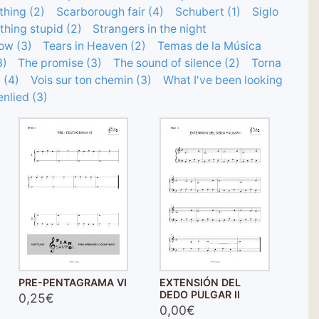
hing (2)
Scarborough fair (4)
Schubert (1)
Siglo
hing stupid (2)
Strangers in the night
ow (3)
Tears in Heaven (2)
Temas de la Música
3)
The promise (3)
The sound of silence (2)
Torna
 (4)
Vois sur ton chemin (3)
What I've been looking
nlied (3)
PRE-PENTAGRAMA VI
EXTENSIÓN DEL
DEDO PULGAR II
0,25€
0,00€