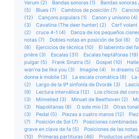
Verum (2)
Bandas sonoras (1)
Bandas sonoras /
(5)
Blues (7)
Cambios de posición (7)
Cancio
(12)
Cançons populars (1)
Canon y unísono (4)
(3)
Cavatina (The deer hunter) (2)
Cerf volant 
(2)
cruce 4-1 (4)
Danza de los pequeños cisnes
notas (7)
Dobles notas en posición de Sol (6)
D
(8)
Ejercicios de técnica (10)
El laberinto del f
prière (3)
Escalas (31)
Escalas heptáfonas (19)
pulgar (5)
Frank Sinatra (5)
Gospel (10)
Halle
wan'na be like you (3)
Imagine (4)
In dreams (
donna è mobile (3)
La escala cromática (8)
La 
(2)
Largo de la 9ª sinfonía de Dvorák (3)
Lascia
(9)
Lectura interválica (12)
Los chicos del coro
(3)
Minnelied (3)
Minuet de Beethoven (2)
Mo
(3)
Napolitanas (8)
O sole mio (3)
Otras tonal
(3)
Pedal (5)
Piezas a cuatro manos (12)
Piez
(7)
Posición de Sol (7)
Posiciones combinadas 
grave en clave de fa (5)
Posiciones de las notas
(10)
Primeras partituras (46)
Productos unifica