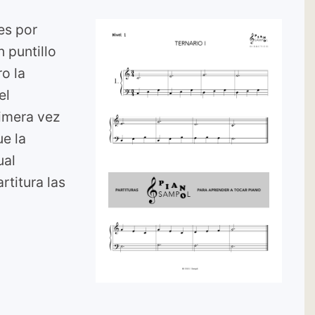
es por
 puntillo
ro la
 el
rimera vez
ue la
ual
rtitura las