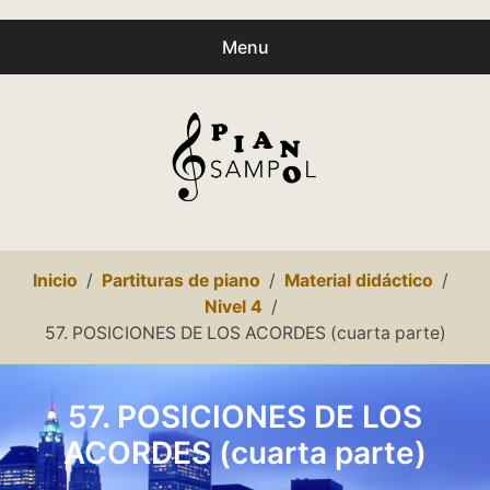
Menu
Buscar
Busc
productos:
0
productos
-
0,00€
Español
Inicio
Partituras de piano
Material didáctico
Català
Nivel 4
57. POSICIONES DE LOS ACORDES (cuarta parte)
Inicio
Presentación
57. POSICIONES DE LOS
ACORDES (cuarta parte)
expa
Partituras
child