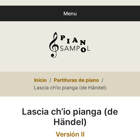
Menu
Buscar
Busc
productos:
0
productos
-
0,00€
Español
Inicio
Partituras de piano
Català
Lascia ch’io pianga (de Händel)
Inicio
Lascia ch’io pianga (de
Presentación
Händel)
expa
Partituras
Versión II
child