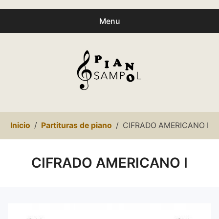
Menu
Buscar
Busc
productos:
0
productos
-
0,00€
Español
Inicio
Partituras de piano
CIFRADO AMERICANO I
Català
Inicio
CIFRADO AMERICANO I
Presentación
expa
Partituras
child