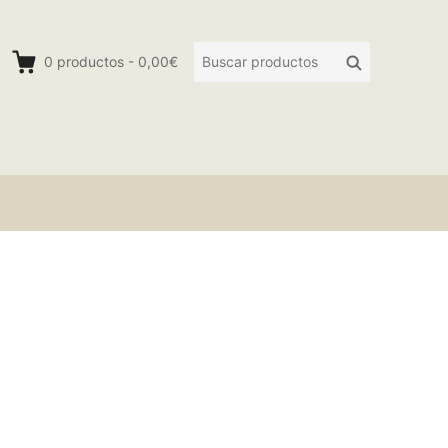
Buscar
Buscar
0
productos
-
0,00€
productos: