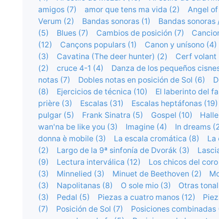
amigos (7)
amor que tens ma vida (2)
Angel of
Verum (2)
Bandas sonoras (1)
Bandas sonoras /
(5)
Blues (7)
Cambios de posición (7)
Cancio
(12)
Cançons populars (1)
Canon y unísono (4)
(3)
Cavatina (The deer hunter) (2)
Cerf volant 
(2)
cruce 4-1 (4)
Danza de los pequeños cisnes
notas (7)
Dobles notas en posición de Sol (6)
D
(8)
Ejercicios de técnica (10)
El laberinto del f
prière (3)
Escalas (31)
Escalas heptáfonas (19)
pulgar (5)
Frank Sinatra (5)
Gospel (10)
Halle
wan'na be like you (3)
Imagine (4)
In dreams (
donna è mobile (3)
La escala cromática (8)
La 
(2)
Largo de la 9ª sinfonía de Dvorák (3)
Lascia
(9)
Lectura interválica (12)
Los chicos del coro
(3)
Minnelied (3)
Minuet de Beethoven (2)
Mo
(3)
Napolitanas (8)
O sole mio (3)
Otras tonal
(3)
Pedal (5)
Piezas a cuatro manos (12)
Piez
(7)
Posición de Sol (7)
Posiciones combinadas 