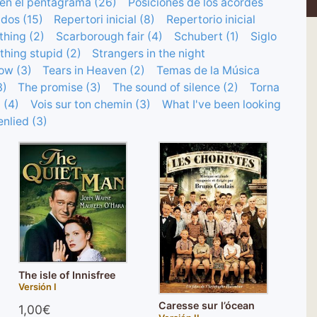
 en el pentagrama (26)
Posiciones de los acordes
dos (15)
Repertori inicial (8)
Repertorio inicial
hing (2)
Scarborough fair (4)
Schubert (1)
Siglo
hing stupid (2)
Strangers in the night
ow (3)
Tears in Heaven (2)
Temas de la Música
3)
The promise (3)
The sound of silence (2)
Torna
 (4)
Vois sur ton chemin (3)
What I've been looking
nlied (3)
The isle of Innisfree
Versión I
Caresse sur l’ócean
1,00€