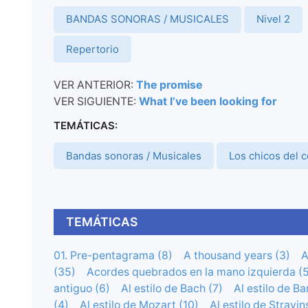
BANDAS SONORAS / MUSICALES
Nivel 2
Repertorio
VER ANTERIOR:
The promise
VER SIGUIENTE:
What I’ve been looking for
TEMÁTICAS:
Bandas sonoras / Musicales
Los chicos del 
TEMÁTICAS
01. Pre-pentagrama (8)
A thousand years (3)
A
(35)
Acordes quebrados en la mano izquierda (5
antiguo (6)
Al estilo de Bach (7)
Al estilo de Ba
(4)
Al estilo de Mozart (10)
Al estilo de Stravin