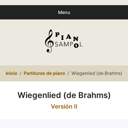
Menu
Buscar
Busc
productos:
0
productos
-
0,00€
Español
Inicio
Partituras de piano
Wiegenlied (de Brahms)
Català
Inicio
Wiegenlied (de Brahms)
Presentación
Versión II
expa
Partituras
child