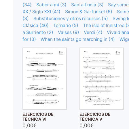
(34)
Sabor a mí (3)
Santa Lucia (3)
Say somet
XX / Siglo XXI (41)
Simon & Garfunkel (6)
Somet
(3)
Substituciones y otros recursos (5)
Swing l
Clásica (40)
Ternario (5)
The isle of Innisfree (
a Surriento (2)
Valses (9)
Verdi (4)
Vivaldiana
for (3)
When the saints go marching in (4)
Wige
EJERCICIOS DE
EJERCICIOS DE
TÉCNICA VI
TÉCNICA V
0,00€
0,00€