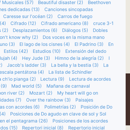
 Musicales (57)
Beautiful disaster (2)
Beethoven
nes dedicadas (13)
Canciones sincopadas
Caresse sur l'océan (2)
Carros de fuego
(4)
Cifrado (12)
Cifrado americano (8)
cruce 3-1
 (2)
Desplazamientos (6)
Diálogos (5)
Dobles
on't know why (2)
Dos voces en la misma mano
auno (3)
El lago de los cisnes (4)
El Padrino (3)
En
Estilos (42)
Estudios (10)
Extensión del dedo
lujah (4)
Hey Jude (3)
Himno de la alegría (2)
I
2)
Jacob's ladder (3)
La bella y la bestia (3)
La
escala pentátona (4)
La lista de Schindler
 ch'io pianga (2)
Lectura (9)
Lectura de acordes
 (9)
Mad world (5)
Mañana de carnaval
on river (2)
Mozart (2)
My heart will go on
idades (7)
Over the rainbow (3)
Paisajes
as con acordes (6)
Polimetrías (2)
Posición de Do
(4)
Posiciones de Do agudo en clave de sol y Sol
 en el pentagrama (26)
Posiciones de los acordes
dos (15)
Repertori inicial (8)
Repertorio inicial