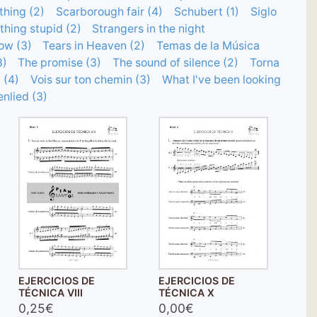
hing (2)
Scarborough fair (4)
Schubert (1)
Siglo
hing stupid (2)
Strangers in the night
ow (3)
Tears in Heaven (2)
Temas de la Música
3)
The promise (3)
The sound of silence (2)
Torna
 (4)
Vois sur ton chemin (3)
What I've been looking
nlied (3)
EJERCICIOS DE
EJERCICIOS DE
TÉCNICA VIII
TÉCNICA X
0,25€
0,00€