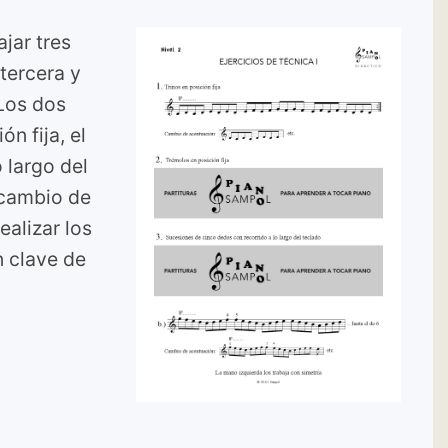
jar tres
tercera y
 Los dos
n fija, el
 largo del
 cambio de
alizar los
n clave de