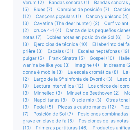
Verum (2)
Bandas sonoras (1)
Bandas sonoras /
(5)
Blues (7)
Cambios de posición (7)
Cancio
(12)
Cançons populars (1)
Canon y unísono (4)
(3)
Cavatina (The deer hunter) (2)
Cerf volant 
(2)
cruce 4-1 (4)
Danza de los pequeños cisnes
notas (7)
Dobles notas en posición de Sol (6)
D
(8)
Ejercicios de técnica (10)
El laberinto del f
prière (3)
Escalas (31)
Escalas heptáfonas (19)
pulgar (5)
Frank Sinatra (5)
Gospel (10)
Halle
wan'na be like you (3)
Imagine (4)
In dreams (
donna è mobile (3)
La escala cromática (8)
La 
(2)
Largo de la 9ª sinfonía de Dvorák (3)
Lascia
(9)
Lectura interválica (12)
Los chicos del coro
(3)
Minnelied (3)
Minuet de Beethoven (2)
Mo
(3)
Napolitanas (8)
O sole mio (3)
Otras tonal
(3)
Pedal (5)
Piezas a cuatro manos (12)
Piez
(7)
Posición de Sol (7)
Posiciones combinadas 
grave en clave de fa (5)
Posiciones de las notas
(10)
Primeras partituras (46)
Productos unifica