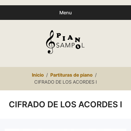
Menu
Buscar
Busc
productos:
0
productos
-
0,00€
Español
Inicio
Partituras de piano
Català
CIFRADO DE LOS ACORDES I
Inicio
CIFRADO DE LOS ACORDES I
Presentación
expa
Partituras
child