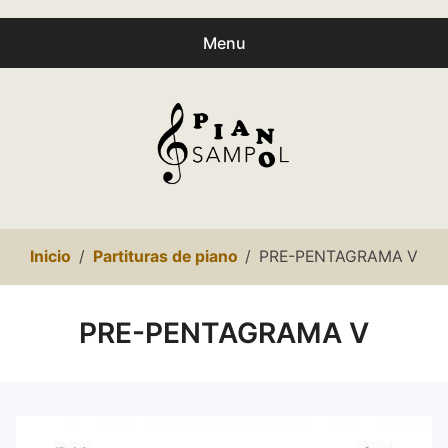
Menu
Buscar
Busc
productos:
0
productos
-
0,00€
Español
Inicio
Partituras de piano
PRE-PENTAGRAMA V
Català
Inicio
PRE-PENTAGRAMA V
Presentación
expa
Partituras
child