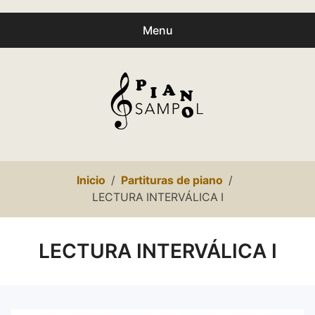
Menu
Buscar
Busc
productos:
0
productos
-
0,00€
Español
Inicio
Partituras de piano
Català
LECTURA INTERVÁLICA I
Inicio
LECTURA INTERVÁLICA I
Presentación
expa
Partituras
child