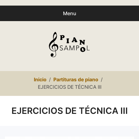
Menu
Buscar
Busc
productos:
0
productos
-
0,00€
Español
Inicio
Partituras de piano
Català
EJERCICIOS DE TÉCNICA III
Inicio
EJERCICIOS DE TÉCNICA III
Presentación
expa
Partituras
child